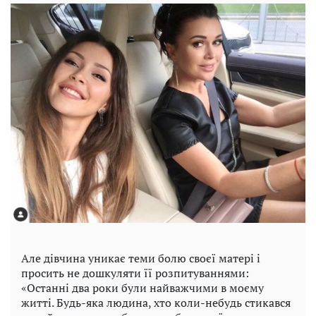
Але дівчина уникає теми болю своєї матері і
просить не дошкуляти її розпитуваннями:
«Останні два роки були найважчими в моєму
житті. Будь-яка людина, хто коли-небудь стикався