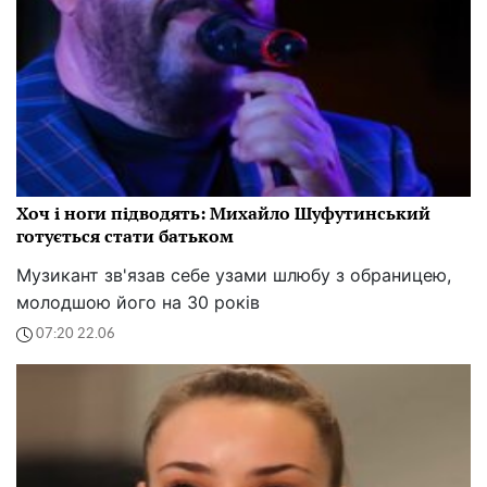
Хоч і ноги підводять: Михайло Шуфутинський
готується стати батьком
Музикант зв'язав себе узами шлюбу з обраницею,
молодшою його на 30 років
07:20 22.06