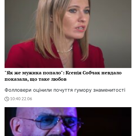
"Як же мужика попало": Ксенія Собчак невдало
показала, що таке любов
Фолловери оцінили почуття гумору знаменитості
10:40 22.06