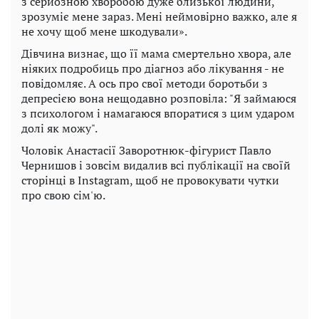
з серйозною хворобою дуже близької людини,
зрозуміє мене зараз. Мені неймовірно важко, але я
не хочу щоб мене шкодували».
Дівчина визнає, що її мама смертельно хвора, але
ніяких подробиць про діагноз або лікування - не
повідомляє. А ось про свої методи боротьби з
депресією вона нещодавно розповіла: "Я займаюся
з психологом і намагаюся впоратися з цим ударом
долі як можу".
Чоловік Анастасії Заворотнюк-фігурист Павло
Чернишов і зовсім видалив всі публікації на своїй
сторінці в Instagram, щоб не провокувати чутки
про свою сім'ю.