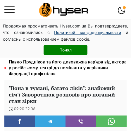
Продолжая просматривать Hyser.com.ua Вы подтверждаете,
Чи може Поштова площа стати головною точкою
что ознакомились с
и
входу до історичного Києва
Политикой конфиденциальности
согласны с использованием файлов cookie.
Дрони із націнкою: Олександр Конотопський вивів
мільйони оборонного бюджету через фіктивну фірму в
Понял
Естонії
Павло Прудніков та його дивовижна кар'єра від актора
у російському театрі до номінанта у керівники
Федерації профспілок
"Вона в тумані, багато ліків": знайомий
сім'ї Заворотнюк розповів про поганий
стан зірки
09:20 22.06