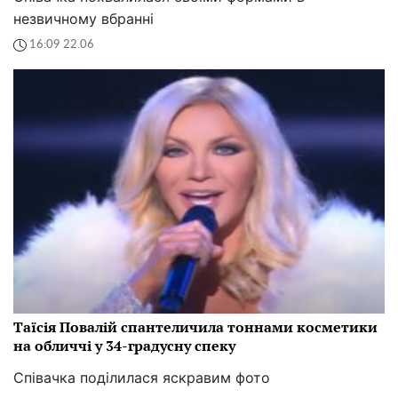
незвичному вбранні
16:09 22.06
Таїсія Повалій спантеличила тоннами косметики
на обличчі у 34-градусну спеку
Співачка поділилася яскравим фото