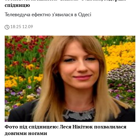
спідницю
Телеведуча ефектно з'явилася в Одесі
18:25 12.09
Фото під спідницею: Леся Нікітюк похвалилася
довгими ногами