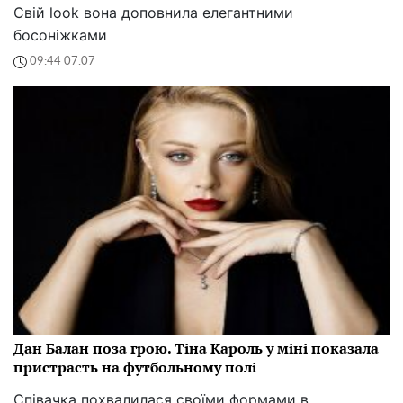
Свій look вона доповнила елегантними
босоніжками
09:44 07.07
Дан Балан поза грою. Тіна Кароль у міні показала
пристрасть на футбольному полі
Співачка похвалилася своїми формами в