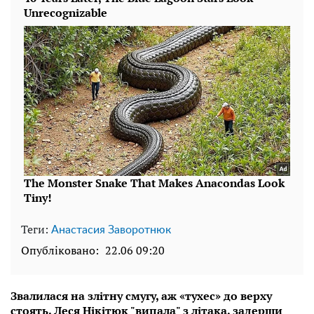
Теги:
Анастасия Заворотнюк
Опубліковано:
22.06 09:20
Звалилася на злітну смугу, аж «тухес» до верху
стоять. Леся Нікітюк "випала" з літака, задерши