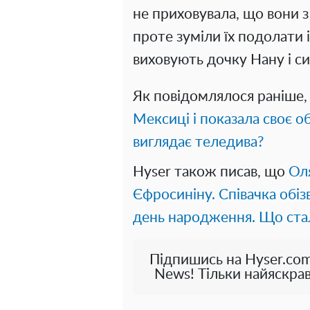
не приховувала, що вони з
проте зуміли їх подолати 
виховують дочку Нану і с
Як повідомлялося раніше
Мексиці і показала своє о
виглядає теледива?
Hyser також писав, що
Ол
Єфросиніну. Співачка обізв
день народження. Що стал
Підпишись на Hyser.com
News! Тільки найяскрав