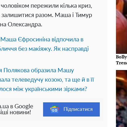
 чоловіком пережили кілька криз,
і залишитися разом. Маша і Тимур
ина Олександра.
,
Маша Єфросиніна відпочила в
бличчя без макіяжу. Як насправді
Bolly
Tren
я Полякова образила Машу
ала телеведучу козою, та ще й в її
ося між українськими зірками?
.ua в Google
Підписатися
іші новини!