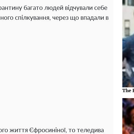
арантину багато людей відчували себе
ичного спілкування, через що впадали в
The 
го життя Єфросиніної, то теледива