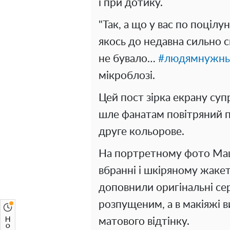
і при дотику.
"Так, а що у вас по поцілу
якось до недавна сильно ск
не бувало…
#людямнужн
мікроблозі.
Цей пост зірка екрану супр
шле фанатам повітряний п
друге кольорове.
На портретному фото Ма
вбранні і шкіряному жакет
доповнили оригінальні с
розпущеним, а в макіяжі 
матового відтінку.