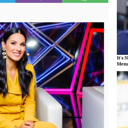
It's 
Memb