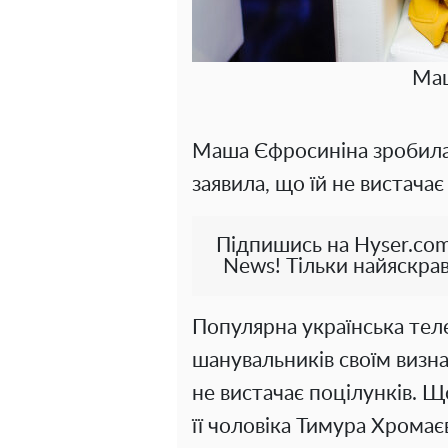
Маш
Маша Єфросиніна зробила 
заявила, що їй не вистачає
Підпишись на Hyser.com
News! Тільки найяскрав
Популярна українська те
шанувальників своїм визна
не вистачає поцілунків. Щ
її чоловіка Тимура Хрома