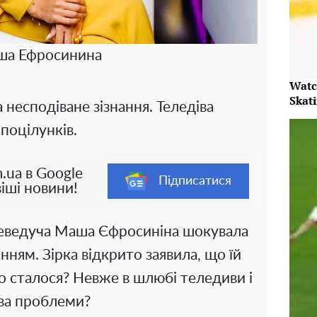
а Ефросинина
Watc
Skat
несподіване зізнання. Теледіва
 поцілунків.
.ua в Google
Підписатися
іші новини!
леведуча Маша Єфросиніна шокувала
нням. Зірка відкрито заявила, що їй
о сталося? Невже в шлюбі теледиви і
єва проблеми?