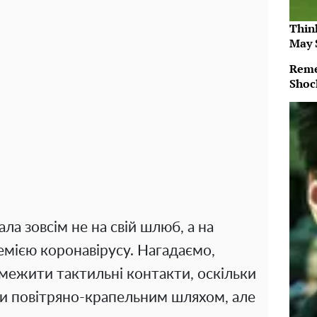
Thin
May 
Reme
Shoc
ла зовсім не на свій шлюб, а на
демією коронавірусу. Нагадаємо,
ежити тактильні контакти, оскільки
ьки повітряно-крапельним шляхом, але