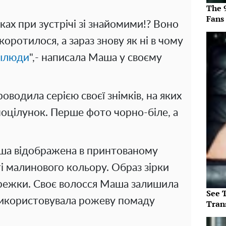
The 
Fans
нках при зустрічі зі знайомими!? Воно
оротилося, а зараз знову як ні в чому
ылюди
",- написала Маша у своєму
оводила серією своєї знімків, на яких
оцілунок. Перше фото чорно-біле, а
ша відображена в принтованому
і малинового кольору. Образ зірки
ережки. Своє волосся Маша залишила
See T
використовувала рожеву помаду
Tran