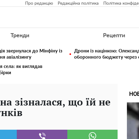
Про редакцію
Редакційна політика
Політика конфіде
Тренди
Рецепти
ія звернулася до Мінфіну із
Дрони із націнкою: Олексан
ня авіалізингу
оборонного бюджету через ф
я села: як виглядав
збірки
НО
а зізналася, що їй не
унків