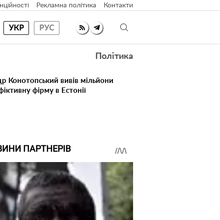
нційності
Рекламна політика
Контакти
УКР
РУС
Політика
др Конотопський вивів мільйони
іктивну фірму в Естонії
ВИНИ ПАРТНЕРІВ