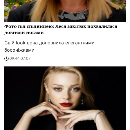
Фото під спідницею: Леся Нікітюк похвалилася
довгими ногами
Свій look вона доповнила елегантними
босоніжками
09:44 07.07