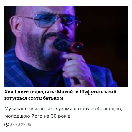
Хоч і ноги підводять: Михайло Шуфутинський
готується стати батьком
Музикант зв'язав себе узами шлюбу з обраницею,
молодшою його на 30 років
07:20 22.06