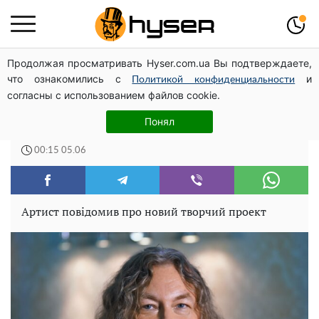
Продолжая просматривать Hyser.com.ua Вы подтверждаете,
Чи може Поштова площа стати головною точкою
что ознакомились с
и
входу до історичного Києва
Политикой конфиденциальности
согласны с использованием файлов cookie.
Опухлий Ігор Ніколаєв здивував своєю
Понял
зовнішністю
00:15 05.06
Артист повідомив про новий творчий проект