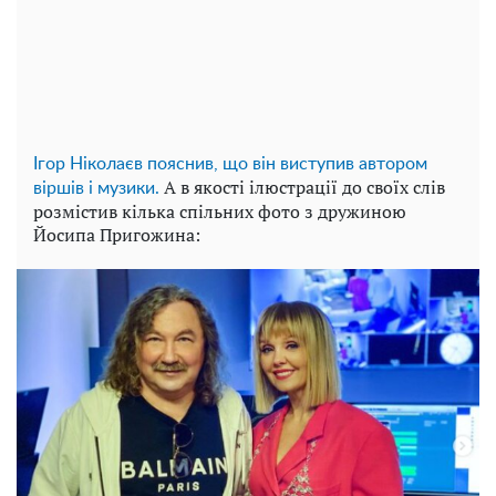
Ігор Ніколаєв пояснив, що він виступив автором
А в якості ілюстрації до своїх слів
віршів і музики.
розмістив кілька спільних фото з дружиною
Йосипа Пригожина: